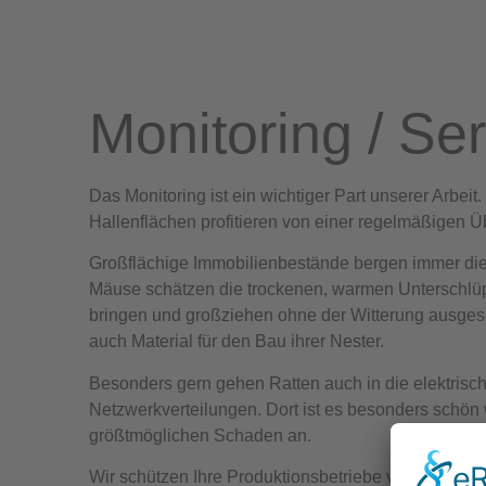
Monitoring / Se
Das Monitoring ist ein wichtiger Part unserer Arbei
Hallenflächen profitieren von einer regelmäßigen 
Großflächige Immobilienbestände bergen immer di
Mäuse schätzen die trockenen, warmen Unterschlüp
bringen und großziehen ohne der Witterung ausgese
auch Material für den Bau ihrer Nester.
Besonders gern gehen Ratten auch in die elektrisch
Netzwerkverteilungen. Dort ist es besonders schön 
größtmöglichen Schaden an.
Wir schützen Ihre Produktionsbetriebe vor Produkti