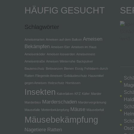
HÄUFIG GESUCHT
SE
Schlagwörter
Ameisen
Ameisenarten
Ameisen auf dem Balkon
Bekämpfen
Ameisen Eier
Ameisen im Haus
Ameisenköder
Ameisen loswerden
Ameisennest
Ameisentraße
Ameisen Winterruhe
Backpulver
Bautenschutz
Bettwanzen
Bienen
Essig
Fehlalarm durch
Ratten
Fliegende Ameisen
Gebäudeschutz
Hausmittel
Schä
gegen Ameisen
Holzschutz
Hornissen
Mag
Insekten
Schä
Kakerlaken
KFZ
Käfer
Marder
Hald
Marderschaden
Marderbiss
Mardervergrämung
Schä
Mäuse
Mausefalle
Mottenbekämpfung
Mäusebefall
Helm
Mäusebekämpfung
Schä
Osch
Nagetiere
Ratten