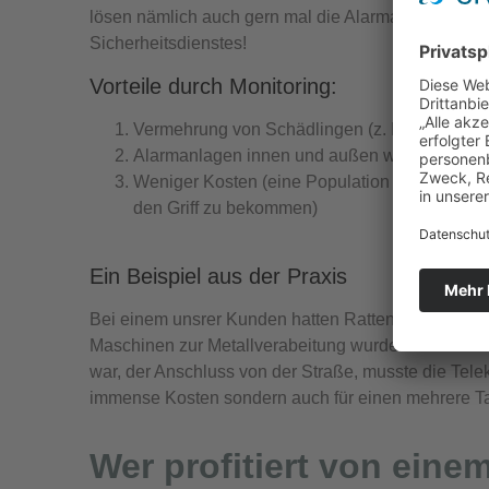
lösen nämlich auch gern mal die Alarmanlage aus 
Sicherheitsdienstes!
Vorteile durch Monitoring:
Vermehrung von Schädlingen (z. B. Ratten, T
Alarmanlagen innen und außen werden wenig
Weniger Kosten (eine Population gar nicht erst
den Griff zu bekommen)
Ein Beispiel aus der Praxis
Bei einem unsrer Kunden hatten Ratten Digitalkabe
Maschinen zur Metallverabeitung wurden durch den 
war, der Anschluss von der Straße, musste die Tel
immense Kosten sondern auch für einen mehrere Ta
Wer profitiert von ein