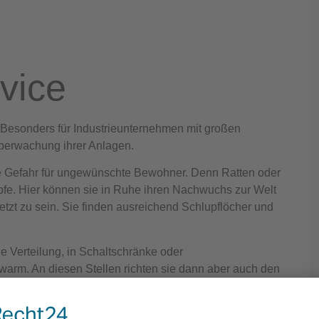
rvice
t. Besonders für Industrieunternehmen mit großen
Überwachung ihrer Anlagen.
e Gefahr für ungewünschte Bewohner. Denn Ratten oder
fe. Hier können sie in Ruhe ihren Nachwuchs zur Welt
tzt zu sein. Sie finden ausreichend Schlupflöcher und
e Verteilung, in Schaltschränke oder
warm. An diesen Stellen richten sie dann aber auch den
onsausfällen und anderen ärgerlichen Kosten. Ratten