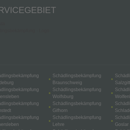
RVICEGEBIET
dlingsbekämpfung
Schädlingsbekämpfung
Schädl
deburg
Braunschweig
Salzgit
dlingsbekämpfung
Schädlingsbekämpfung
Schädl
ensleben
Wolfsburg
Wolfenb
dlingsbekämpfung
Schädlingsbekämpfung
Schädl
stedt
Gifhorn
Schlad
dlingsbekämpfung
Schädlingsbekämpfung
Schädl
ersleben
Lehre
Goslar