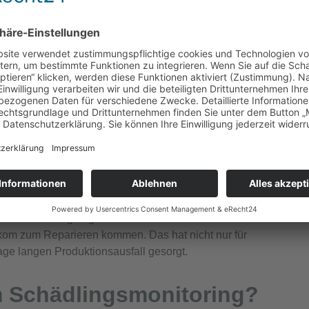
und verursachen dadurch unnötige Einsätze des
auben oder Mäuse) wird verhindert
er ausgelöst
 entstehen zu lassen ist viel günstiger als eine große in
l zerkaut. Robotik und Feinmechanik der jeweiligen
Schaden stillgelegt. Da es ein Datenkabel der Telekom
ekom zum Reparieren kommen. Das hat nicht nur für
ge langen Produktionsausfall gesorgt.
em Schädlingsmonitoring?