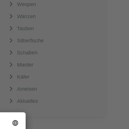
Wespen
Wanzen
Tauben
Silberfische
Schaben
Marder
Käfer
Ameisen
Aktuelles