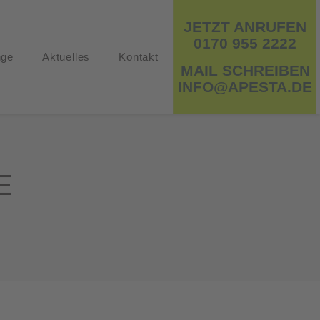
JETZT ANRUFEN
0170 955 2222
nge
Aktuelles
Kontakt
MAIL SCHREIBEN
INFO@APESTA.DE
E