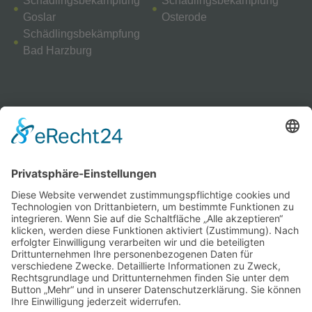
Schädlingsbekämpfung
Schädlingsbekämpfung
Goslar
Osterode
Schädlingsbekämpfung
Bad Harzburg
HÄUFIG GESUCHT
Schlagwörter
Ameisen Bekämpfen
Ameisenarten
Ameisen auf dem Balkon
Ameisen Eier
Ameisen im Haus
Ameisenköder
Ameisen loswerden
Ameisennest
Ameisentraße
Ameisen Winterruhe
Backpulver
Bautenschutz
Bettwanzen
Bienen
Essig
Fehlalarm
durch Ratten
Fliegende Ameisen
Gebäudeschutz
Hausmittel gegen Ameisen
Insekten
Holzschutz
Hornissen
Kakerlaken
KFZ
Käfer
Marder
Marderschaden
Marderbiss
Mardervergrämung
Mausefalle
Mottenbekämpfung
Mäusebekämpfung
Mäuse
Mäusebefall